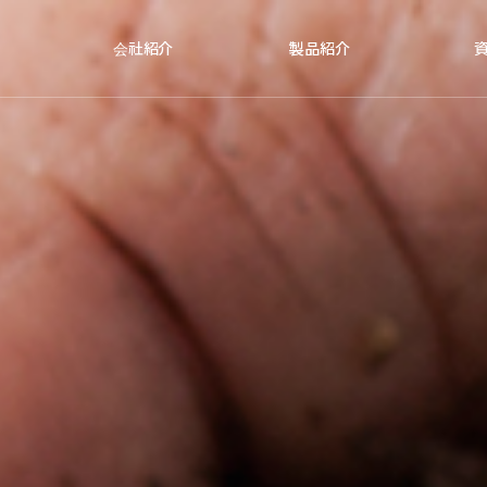
会社紹介
製品紹介
会社紹介
IT-フェロモントラップ
報
CEOごあいさつ
フェロモントラップと
CI&BI
フェロモンルアー
病
R&D現況
交信撹乱剤
営農
知的財産権及び登録事
セイヨウオオマルハナ
項
バチ
全国営業支社
虫取り紙トラップ
アクセス方法
害虫捕獲誘蛾灯
無動力送風機