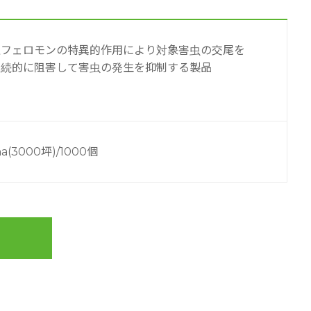
性フェロモンの特異的作用により対象害虫の交尾を
連続的に阻害して害虫の発生を抑制する製品
ha(3000坪)/1000個