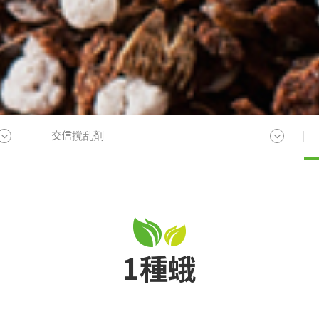
交信撹乱剤
1種蛾