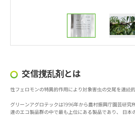
交信撹乱剤とは
性フェロモンの特異的作用により対象害虫の交尾を連続
グリーンアグロテックは1996年から農村振興庁園芸研
連のエコ製品群の中で最も上位にある製品であり、 日本